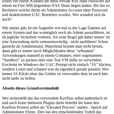
schon viel erlebt; Kunden die ihren Private Key ohne Password auf
einem im Free Wifi liegendem NAS Share liegen hatten. Bis hin zu
Rechnern welche direkt als Adminstrator Account ohne Password
und deaktiviertem UAC Betrieben werden. Wer wundert sich da
noch?
Wie immer gilt; Ist ein Angreifer erst mal in der Lage Dateien auf
eurem System und das womöglich noch als Admin auszuführen, ist
eh jegliche Sicherheit verloren. Als erste Regel gilt daher immer: Ist
eine Anwendung nicht vertrauenswürdig - nicht ausführen! Schon
garnicht als Administrator. Manchmal kommt man nicht herum,
dann gibt es immer noch Möglichkeiten diese “seltsamen”
Anwendungen manuell in einem Container, einer sogenannten
“Sandbox” zu packen oder eine Test VM dafür zu verwenden.
Erscheint im Windows der UAC Prompt nicht einfach “JA” klicken,
sondern Lesen und schauen was da eigentlich gerade passiert. Wer
immer JA Klickt ohne das Gehirn zu verwenden dem ist auch hier
nicht mehr zu helfen.
Abseits dieses Grundverständniß
Wer sicherstellt das das verwendete KeePass selbst authentisch ist
und auch keine dubiosen Plugins darin betreibt der kann den
KeePass Prozess selbst als “Elevated Process” starten - Sprich auf
Administrator Ebene. Dies hat den entscheidenden Vorteil das