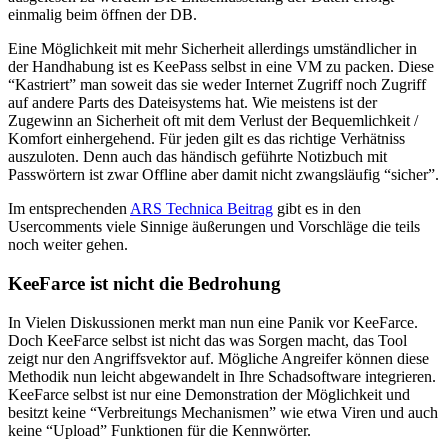
einmalig beim öffnen der DB.
Eine Möglichkeit mit mehr Sicherheit allerdings umständlicher in
der Handhabung ist es KeePass selbst in eine VM zu packen. Diese
“Kastriert” man soweit das sie weder Internet Zugriff noch Zugriff
auf andere Parts des Dateisystems hat. Wie meistens ist der
Zugewinn an Sicherheit oft mit dem Verlust der Bequemlichkeit /
Komfort einhergehend. Für jeden gilt es das richtige Verhätniss
auszuloten. Denn auch das händisch geführte Notizbuch mit
Passwörtern ist zwar Offline aber damit nicht zwangsläufig “sicher”.
Im entsprechenden
ARS Technica Beitrag
gibt es in den
Usercomments viele Sinnige äußerungen und Vorschläge die teils
noch weiter gehen.
KeeFarce ist nicht die Bedrohung
In Vielen Diskussionen merkt man nun eine Panik vor KeeFarce.
Doch KeeFarce selbst ist nicht das was Sorgen macht, das Tool
zeigt nur den Angriffsvektor auf. Mögliche Angreifer können diese
Methodik nun leicht abgewandelt in Ihre Schadsoftware integrieren.
KeeFarce selbst ist nur eine Demonstration der Möglichkeit und
besitzt keine “Verbreitungs Mechanismen” wie etwa Viren und auch
keine “Upload” Funktionen für die Kennwörter.