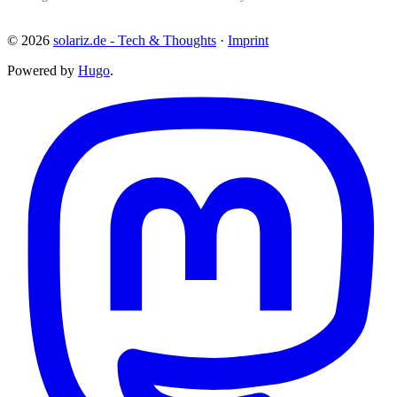
© 2026
solariz.de - Tech & Thoughts
·
Imprint
Powered by
Hugo
.