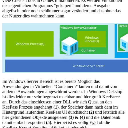
viele Cheats Tools in Games funktionieren. Es werden Funktionen
des eigentlichen Programms “gekapert” und deren Ausgabe
abgefischt oder noch schlimmer sogar verändert und das ohne das
der Nutzer dies wahrnehmen kann.
Im Windows Server Bereich ist es bereits Möglich das
Anwendungen in Virtuellen “Containern” laufen und damit von
anderen Anwendungen abgeschirmt werden. In Windows Dekstop
ist dies leider nur sehr begrenzt machbar und hier greift KeeFarce
an. Durch das einschleusen einer DLL wir sich Quasi an den
KeePass Prozess angehängt
(1)
, der Speicher dann nach dem im
Hintergrund laufendem KeePass UI durchsucht
(2)
und letztlich alle
hier gefundenen Objekte ausgelesen
(3) & (4)
und die Datenbank
damit einfach exportiert
(5)
. Hierbei ist es völlig Egal ob die
KeePass Export Funktion aktiviert ist oder nicht.